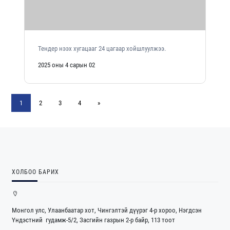
Тендер нээх хугацааг 24 цагаар хойшлуулжээ.
2025 оны 4 сарын 02
1
2
3
4
»
ХОЛБОО БАРИХ
Монгол улс, Улаанбаатар хот, Чингэлтэй дүүрэг 4-р хороо, Нэгдсэн
Үндэстний гудамж-5/2, Засгийн газрын 2-р байр, 113 тоот