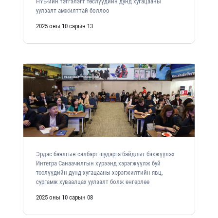
НҮБ-ийн тэтгэлэгт төслүүдийн дунд хугацааны
уулзалт амжилттай боллоо
2025 оны 10 сарын 13
Эрдэс баялгын салбарт шударга байдлыг бэхжүүлэх
Интегра Санаачилгын хүрээнд хэрэгжүүлж буй
төслүүдийн дунд хугацааны хэрэгжилтийн явц,
сургамж хуваалцах уулзалт болж өнгөрлөө
2025 оны 10 сарын 08