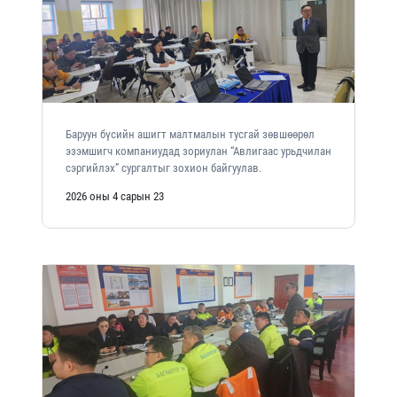
Баруун бүсийн ашигт малтмалын тусгай зөвшөөрөл
эзэмшигч компаниудад зориулан “Авлигаас урьдчилан
сэргийлэх” сургалтыг зохион байгуулав.
2026 оны 4 сарын 23