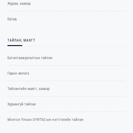
Журам, заавар
Бусад
ТАЙЛАН, МАЯГТ
Баталгаажуулалтын тайлан
Гарын авлага
Тайлангийн маягт, заавар
Хураангуй тайлан
Монгол Улсын ОҮИТБС-ын нэгтгэлийн тайлан