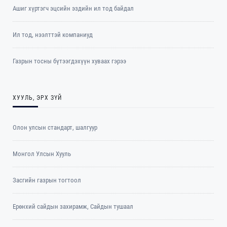
Ашиг хүртэгч эцсийн эздийн ил тод байдал
Ил тод, нээлттэй компаниуд
Газрын тосны бүтээгдэхүүн хуваах гэрээ
ХУУЛЬ, ЭРХ ЗҮЙ
Олон улсын стандарт, шалгуур
Монгол Улсын Хууль
Засгийн газрын тогтоол
Ерөнхий сайдын захирамж, Сайдын тушаал