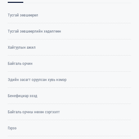
Тусгай зөвшөөрөл
Тусгай зөвшөөрлийн хөдөлгөөн
Хайгуулын ажил
Байгаль орчин
Эдийн засагт оруулсан хувь нэмэр
Бенефициар эзэд
Байгаль орчны нөхөн сэргээлт
Гэрээ