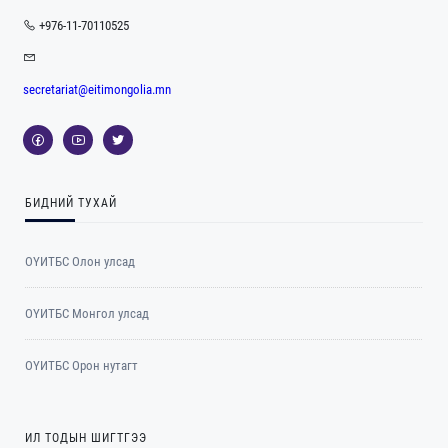
+976-11-70110525
secretariat@eitimongolia.mn
БИДНИЙ ТУХАЙ
ОҮИТБС Олон улсад
ОYИТБС Монгол улсад
ОYИТБС Орон нутагт
ИЛ ТОДЫН ШИГТГЭЭ