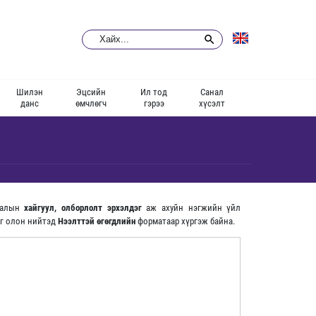
Шилэн
Эцсийн
Ил тод
Санал
данс
өмчлөгч
гэрээ
хүсэлт
малын
хайгуул, олборлолт эрхэлдэг
аж ахуйн нэгжийн үйл
йг олон нийтэд
Нээлттэй өгөгдлийн
форматаар хүргэж байна.