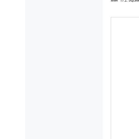
Мөн "17.2. Эцси