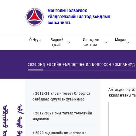
МОНГОЛЫН ОЛБОРЛОХ
ҮЙЛДВЭРЛЭЛИЙН ИЛ ТОД БАЙДЛЫН
САНААЧИЛГА
Нүүр
Бидний
Ил тодын
Мэдээ
тухай
шигтгээ
2020 ОНД ЭЦСИЙН ӨМЧЛӨГЧӨӨ ИЛ БОЛГОСОН КОМПАНИУД
Аж ахуйн нэгж
» 2012-21 Улсын төсөвт Олборлох
ажиллагааны тай
салбараас оруулсан хувь нэмэр
» 2012-2021 оны татвар төлөлтийн
мэдээлэл
» 2020 онд эцсийн өмчлөгчөө ил