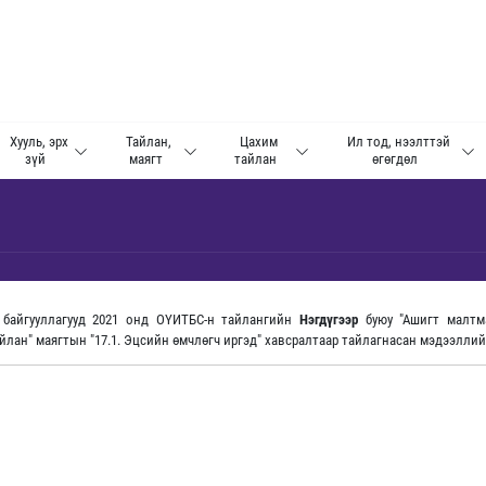
Хууль, эрх
Тайлан,
Цахим
Ил тод, нээлттэй
зүй
маягт
тайлан
өгөгдөл
 байгууллагууд 2021 онд ОҮИТБС-н тайлангийн
Нэгдүгээр
буюу "Ашигт малт
лан" маягтын "17.1. Эцсийн өмчлөгч иргэд" хавсралтаар тайлагнасан мэдээлли