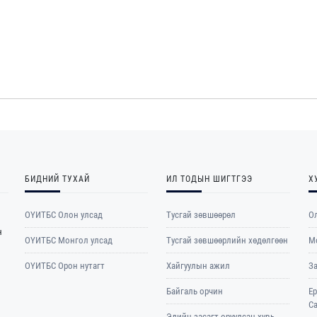
БИДНИЙ ТУХАЙ
ИЛ ТОДЫН ШИГТГЭЭ
Х
ОҮИТБС Олон улсад
Тусгай зөвшөөрөл
Ол
н
ОYИТБС Монгол улсад
Тусгай зөвшөөрлийн хөдөлгөөн
М
ОYИТБС Орон нутагт
Хайгуулын ажил
З
Байгаль орчин
Е
С
Эдийн засагт оруулсан хувь