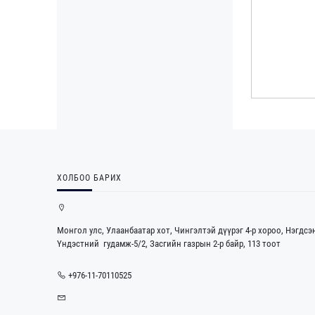
ХОЛБОО БАРИХ
Монгол улс, Улаанбаатар хот, Чингэлтэй дүүрэг 4-р хороо, Нэгдсэ
Үндэстний гудамж-5/2, Засгийн газрын 2-р байр, 113 тоот
+976-11-70110525