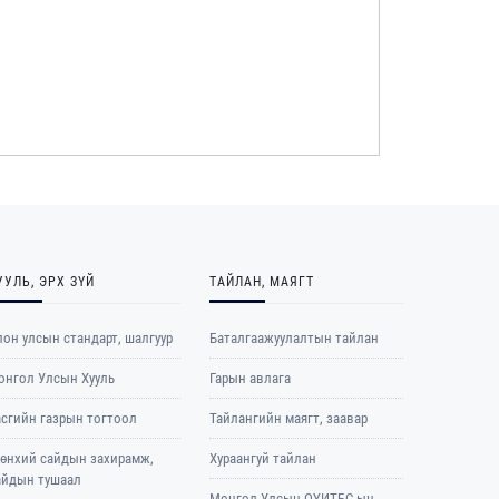
УУЛЬ, ЭРХ ЗҮЙ
ТАЙЛАН, МАЯГТ
он улсын стандарт, шалгуур
Баталгаажуулалтын тайлан
онгол Улсын Хууль
Гарын авлага
асгийн газрын тогтоол
Тайлангийн маягт, заавар
рөнхий сайдын захирамж,
Хураангуй тайлан
айдын тушаал
Монгол Улсын ОҮИТБС-ын