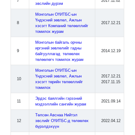
7
2017.11.02
эвслийн дүрэм
Монголын ОҮИТБС-ын
Үндэсний зөвлөл, Ажлын
8
2017.12.21
хэсэгт Компаний төлөөллийг
томилох журам
Монголын байгаль орчны
иргэний зөвлөлийг гадны
9
2014.12.19
байгууллагад төлөөлөх
төлөөлөгч томилох журам
Монголын ОҮИТБС-ын
Үндэсний зөвлөл, Ажлын
2017.12.21
10
хэсэгт төрийн төлөөллийг
2017.11.15
томилох
Эрдэс баялгийн гэрээний
11
2021.09.14
мэдээллийн сангийн журам
Төлсөн Авснаа Нийтэл
12
эвслийг ОҮИТБС-д төлөөлөх
2022.04.12
бүрэлдэхүүн