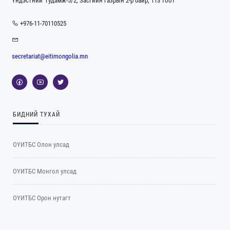
Үндэстний гудамж-5/2, Засгийн газрын 2-р байр, 113 тоот
+976-11-70110525
secretariat@eitimongolia.mn
БИДНИЙ ТУХАЙ
ОҮИТБС Олон улсад
ОYИТБС Монгол улсад
ОYИТБС Орон нутагт