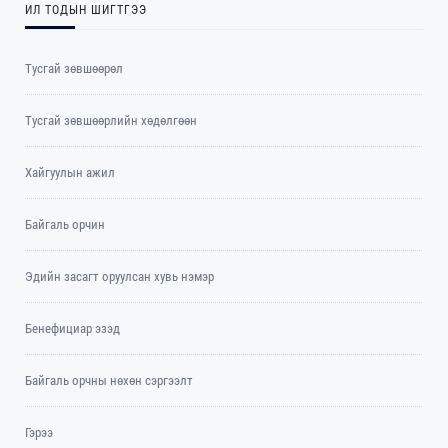
ИЛ ТОДЫН ШИГТГЭЭ
Тусгай зөвшөөрөл
Тусгай зөвшөөрлийн хөдөлгөөн
Хайгуулын ажил
Байгаль орчин
Эдийн засагт оруулсан хувь нэмэр
Бенефициар эзэд
Байгаль орчны нөхөн сэргээлт
Гэрээ