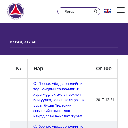
ЖУРАМ, ЗААВАР
№
Нэр
Огноо
Олборлох үйлдвэрлэлийн ил
тод байдлын санаачилгыг
хэрэгжүүлэх ажлыг зохион
1
байгуулах, хянан зохицуулах
2017.12.21
үүрэг бүхий Үндэсний
зөвлөлийн шинэчлэн
найруулсан ажиллах журам
Олборлох үйлдвэрлэлийн ил