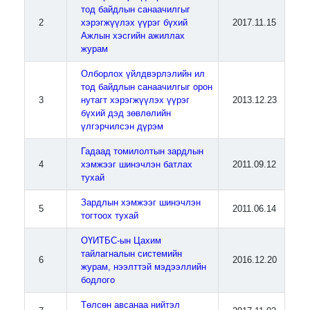
тод байдлын санаачилгыг
2
хэрэгжүүлэх үүрэг бүхий
2017.11.15
Ажлын хэсгийн ажиллах
журам
Олборлох үйлдвэрлэлийн ил
тод байдлын санаачилгыг орон
3
нутагт хэрэгжүүлэх үүрэг
2013.12.23
бүхий дэд зөвлөлийн
үлгэрчилсэн дүрэм
Гадаад томилолтын зардлын
4
хэмжээг шинэчлэн батлах
2011.09.12
тухай
Зардлын хэмжээг шинэчлэн
5
2011.06.14
тогтоох тухай
ОҮИТБС-ын Цахим
тайлагналын системийн
6
2016.12.20
журам, нээлттэй мэдээллийн
бодлого
Төлсөн авсанаа нийтэл