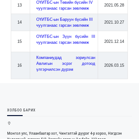
ОҮИТБС-ын Төвийн бүсийн IV
13
2021.05.28
чуулганаас гарсан зөвлөмж
ОҮИТБС-ын Баруун бүсийн III
14
2021.10.27
чуулганаас гарсан зөвлөмж
ОҮИТБС-ын Зүүн бүсийн III
15
2021.12.14
чуулганаас гарсан зөвлөмж
Компаниудад зориулсан
Авлигын эсрэг дотоод
16
2026.03.15
үлгэрчилсэн дүрэм
ХОЛБОО БАРИХ
Монгол улс, Улаанбаатар хот, Чингэлтэй дүүрэг 4-р хороо, Нэгдсэн