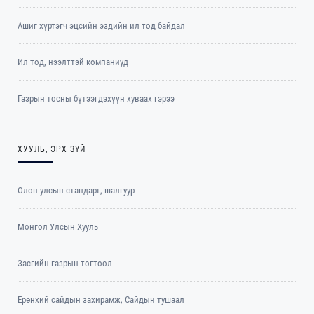
Ашиг хүртэгч эцсийн эздийн ил тод байдал
Ил тод, нээлттэй компаниуд
Газрын тосны бүтээгдэхүүн хуваах гэрээ
ХУУЛЬ, ЭРХ ЗҮЙ
Олон улсын стандарт, шалгуур
Монгол Улсын Хууль
Засгийн газрын тогтоол
Ерөнхий сайдын захирамж, Сайдын тушаал