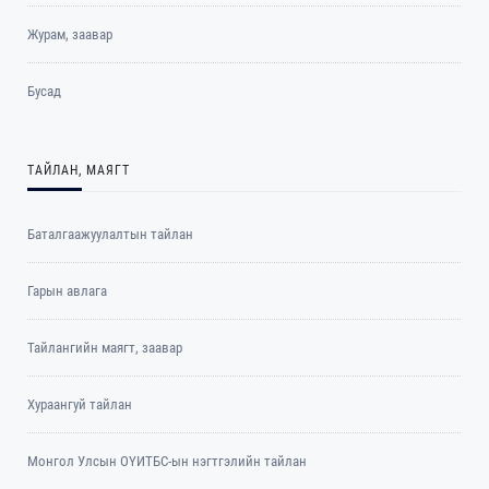
Журам, заавар
Бусад
ТАЙЛАН, МАЯГТ
Баталгаажуулалтын тайлан
Гарын авлага
Тайлангийн маягт, заавар
Хураангуй тайлан
Монгол Улсын ОҮИТБС-ын нэгтгэлийн тайлан