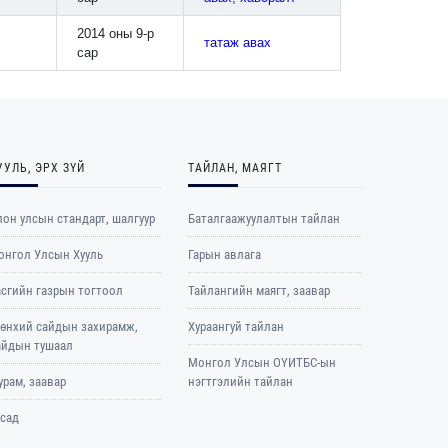
2014 оны 9-р
татаж авах
сар
УУЛЬ, ЭРХ ЗҮЙ
ТАЙЛАН, МАЯГТ
он улсын стандарт, шалгуур
Баталгаажуулалтын тайлан
онгол Улсын Хууль
Гарын авлага
асгийн газрын тогтоол
Тайлангийн маягт, заавар
рөнхий сайдын захирамж,
Хураангуй тайлан
айдын тушаал
Монгол Улсын ОҮИТБС-ын
рам, заавар
нэгтгэлийн тайлан
усад