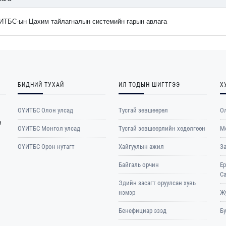
ИТБС-ын Цахим тайлагналын системийн гарын авлага
БИДНИЙ ТУХАЙ
ИЛ ТОДЫН ШИГТГЭЭ
Х
ОҮИТБС Олон улсад
Тусгай зөвшөөрөл
Ол
н
ОYИТБС Монгол улсад
Тусгай зөвшөөрлийн хөдөлгөөн
М
ОYИТБС Орон нутагт
Хайгуулын ажил
З
Байгаль орчин
Е
С
Эдийн засагт оруулсан хувь
нэмэр
Жу
Бенефициар эзэд
Б