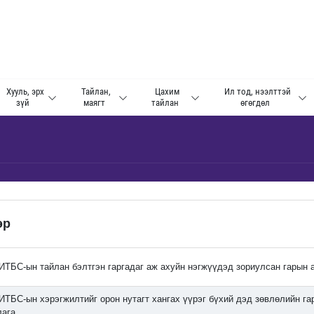
Хууль, эрх
Тайлан,
Цахим
Ил тод, нээлттэй
зүй
маягт
тайлан
өгөгдөл
эр
ИТБС-ын тайлан бэлтгэн гаргадаг аж ахуйн нэгжүүдэд зориулсан гарын 
ИТБС-ын хэрэгжилтийг орон нутагт хангах үүрэг бүхий дэд зөвлөлийн га
лага