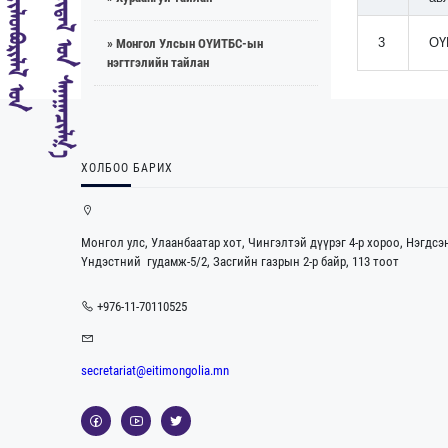
3
ОҮ
» Монгол Улсын ОҮИТБС-ын
нэгтгэлийн тайлан
ХОЛБОО БАРИХ
Монгол улс, Улаанбаатар хот, Чингэлтэй дүүрэг 4-р хороо, Нэгдсэ
Үндэстний гудамж-5/2, Засгийн газрын 2-р байр, 113 тоот
+976-11-70110525
secretariat@eitimongolia.mn