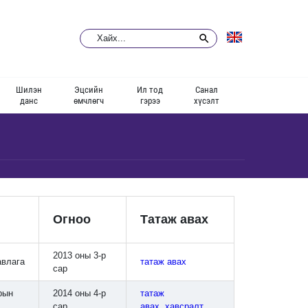
Шилэн
Эцсийн
Ил тод
Санал
данс
өмчлөгч
гэрээ
хүсэлт
Огноо
Татаж авах
2013 оны 3-р
авлага
татаж авах
сар
рын
2014 оны 4-р
татаж
сар
авах
,
хавсралт