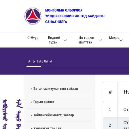
МОНГОЛЫН ОЛБОРЛОХ
ҮЙЛДВЭРЛЭЛИЙН ИЛ ТОД БАЙДЛЫН
САНААЧИЛГА
Нүүр
Бидний
Ил тодын
Мэдээ
тухай
шигтгээ
ГАРЫН АВЛАГА
» Баталгаажуулалтын тайлан
#
Н
» Гарын авлага
1
ОҮ
» Тайлангийн маягт, заавар
ОҮ
2
» Хураангуй тайлан
ав