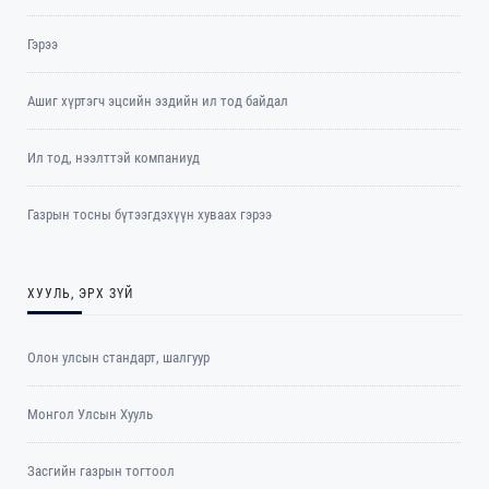
Гэрээ
Ашиг хүртэгч эцсийн эздийн ил тод байдал
Ил тод, нээлттэй компаниуд
Газрын тосны бүтээгдэхүүн хуваах гэрээ
ХУУЛЬ, ЭРХ ЗҮЙ
Олон улсын стандарт, шалгуур
Монгол Улсын Хууль
Засгийн газрын тогтоол