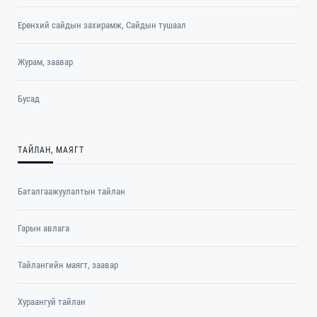
Ерөнхий сайдын захирамж, Сайдын тушаал
Журам, заавар
Бусад
ТАЙЛАН, МАЯГТ
Баталгаажуулалтын тайлан
Гарын авлага
Тайлангийн маягт, заавар
Хураангуй тайлан