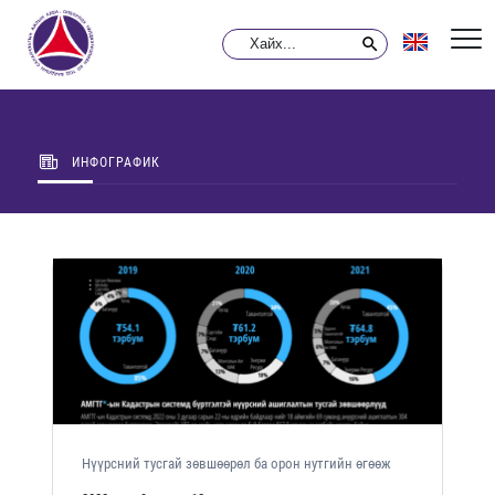
ИНФОГРАФИК
Нүүрсний тусгай зөвшөөрөл ба орон нутгийн өгөөж