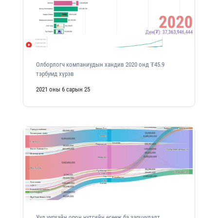
Олборлогч компаниудын хандив 2020 онд ₮45.9
тэрбумд хүрэв
2021 оны 6 сарын 25
Уул уурхайн орон нутгийн өгөөж ба зарцуулалт