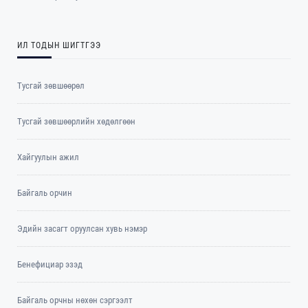
ИЛ ТОДЫН ШИГТГЭЭ
Тусгай зөвшөөрөл
Тусгай зөвшөөрлийн хөдөлгөөн
Хайгуулын ажил
Байгаль орчин
Эдийн засагт оруулсан хувь нэмэр
Бенефициар эзэд
Байгаль орчны нөхөн сэргээлт