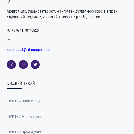
Монгол улс, Улаанбаатар хот, Чингэлтэй дүүрэг 4-р хороо, Нэгдсэн
Үндэстний гудамж-5/2, Засгийн газрын 2-р байр, 113 тоот
+976-11-70110525
secretariat@eitimongolia.mn
БИДНИЙ ТУХАЙ
ОҮИТБС Олон улсад
ОYИТБС Монгол улсад
ОYИТБС Орон нутагт