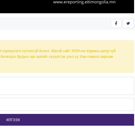
n хариуцлага хүлээхгүй болно. Манай сайт ХХЗХ-ны журмын дагуу зүй
л бичихдээ бусдын эрх ашгийг хүндэтгэн үзнэ үү. Хэм хэмжээ зөрчсөн
ИЛГЭЭХ