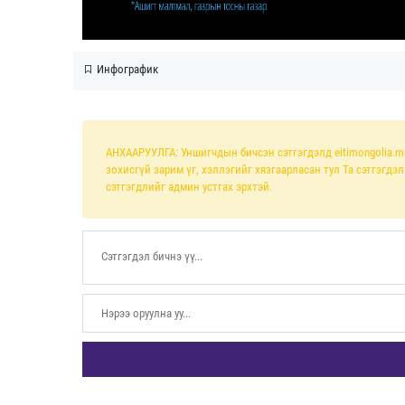
Инфографик
АНХААРУУЛГА: Уншигчдын бичсэн сэтгэгдэлд eitimongolia.m
зохисгүй зарим үг, хэллэгийг хязгаарласан тул Та сэтгэгдэ
сэтгэгдлийг админ устгах эрхтэй.