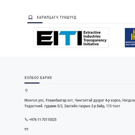
ХАРИЛЦАГЧ ТҮНШҮҮД
ХОЛБОО БАРИХ
Монгол улс, Улаанбаатар хот, Чингэлтэй дүүрэг 4-р хороо, Нэгдсэ
Үндэстний гудамж-5/2, Засгийн газрын 2-р байр, 113 тоот
+976-11-70110525