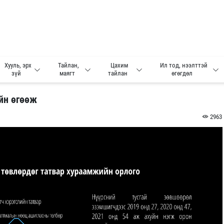
Хууль, эрх
Тайлан,
Цахим
Ил тод, нээлттэй
зүй
маягт
тайлан
өгөгдөл
ийн өгөөж
2963