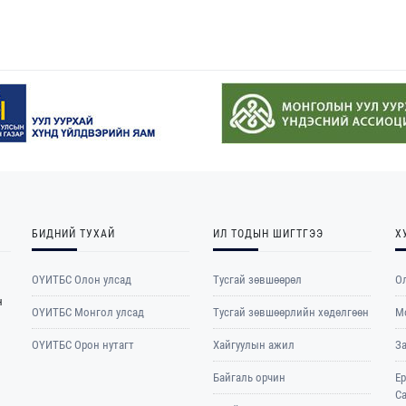
БИДНИЙ ТУХАЙ
ИЛ ТОДЫН ШИГТГЭЭ
Х
ОҮИТБС Олон улсад
Тусгай зөвшөөрөл
Ол
н
ОYИТБС Монгол улсад
Тусгай зөвшөөрлийн хөдөлгөөн
М
ОYИТБС Орон нутагт
Хайгуулын ажил
З
Байгаль орчин
Е
С