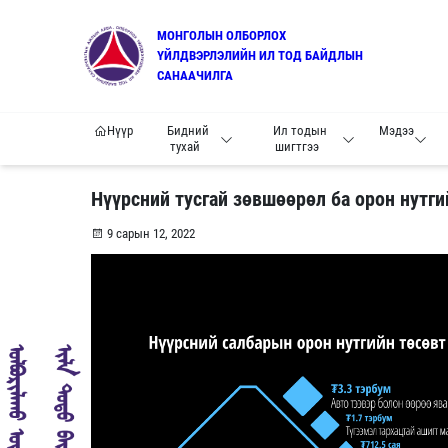
МОНГОЛЫН ОЛБОРЛОХ
ҮЙЛДВЭРЛЭЛИЙН ИЛ ТОД БАЙДЛЫН
САНААЧИЛГА
Нүүр
Бидний
Ил тодын
Мэдээ
тухай
шигтгээ
Нүүрсний тусгай зөвшөөрөл ба орон нутг
9 сарын 12, 2022