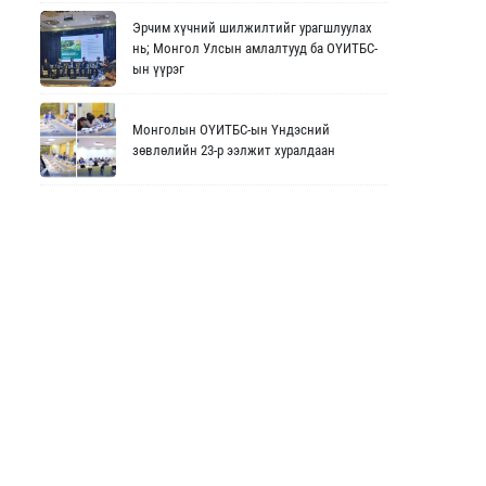
Эрчим хүчний шилжилтийг урагшлуулах
нь; Монгол Улсын амлалтууд ба ОҮИТБС-
ын үүрэг
Монголын ОҮИТБС-ын Үндэсний
зөвлөлийн 23-р ээлжит хуралдаан