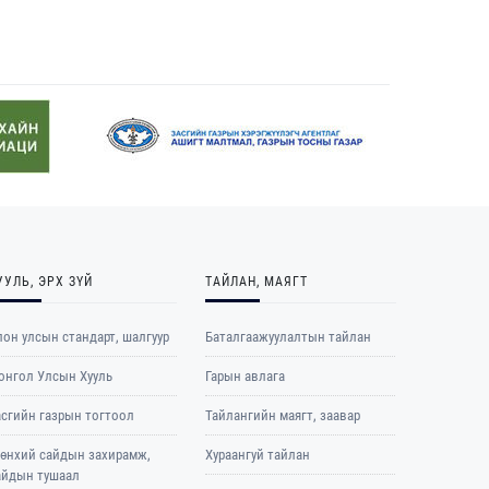
УУЛЬ, ЭРХ ЗҮЙ
ТАЙЛАН, МАЯГТ
он улсын стандарт, шалгуур
Баталгаажуулалтын тайлан
онгол Улсын Хууль
Гарын авлага
асгийн газрын тогтоол
Тайлангийн маягт, заавар
рөнхий сайдын захирамж,
Хураангуй тайлан
айдын тушаал