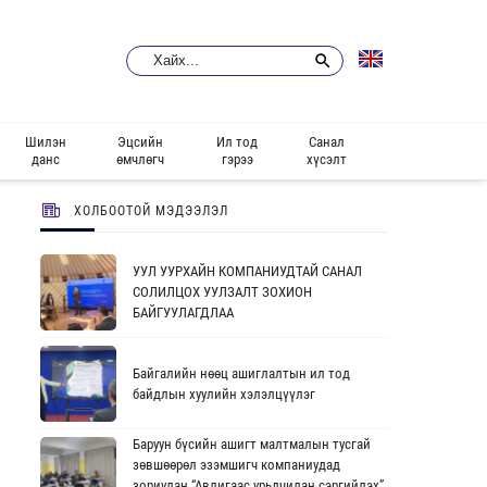
Шилэн
Эцсийн
Ил тод
Санал
данс
өмчлөгч
гэрээ
хүсэлт
ХОЛБООТОЙ МЭДЭЭЛЭЛ
УУЛ УУРХАЙН КОМПАНИУДТАЙ САНАЛ
СОЛИЛЦОХ УУЛЗАЛТ ЗОХИОН
БАЙГУУЛАГДЛАА
Байгалийн нөөц ашиглалтын ил тод
байдлын хуулийн хэлэлцүүлэг
Баруун бүсийн ашигт малтмалын тусгай
зөвшөөрөл эзэмшигч компаниудад
зориулан “Авлигаас урьдчилан сэргийлэх”