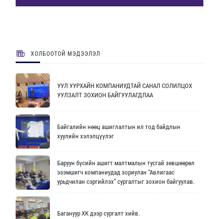
ХОЛБООТОЙ МЭДЭЭЛЭЛ
УУЛ УУРХАЙН КОМПАНИУДТАЙ САНАЛ СОЛИЛЦОХ
УУЛЗАЛТ ЗОХИОН БАЙГУУЛАГДЛАА
Байгалийн нөөц ашиглалтын ил тод байдлын
хуулийн хэлэлцүүлэг
Баруун бүсийн ашигт малтмалын тусгай зөвшөөрөл
эзэмшигч компаниудад зориулан “Авлигаас
урьдчилан сэргийлэх” сургалтыг зохион байгуулав.
Багануур ХК дээр сургалт хийв.