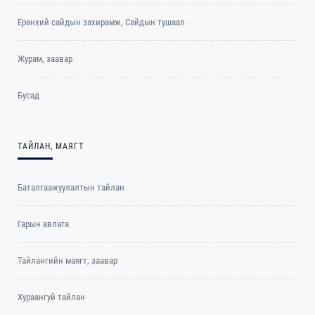
Ерөнхий сайдын захирамж, Сайдын тушаал
Журам, заавар
Бусад
ТАЙЛАН, МАЯГТ
Баталгаажуулалтын тайлан
Гарын авлага
Тайлангийн маягт, заавар
Хураангуй тайлан