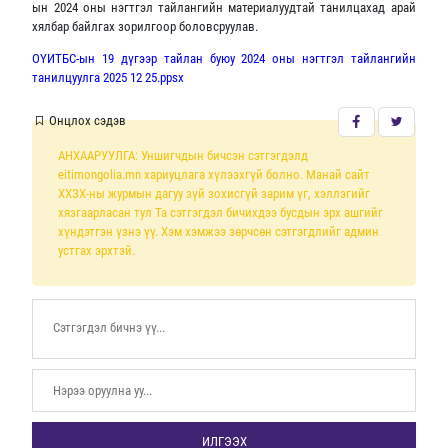
ын 2024 оны нэгтгэл тайлангийн материалуудтай танилцахад арай
хялбар байлгах зорилгоор боловсруулав.
ОҮИТБС-ын 19 дүгээр тайлан буюу 2024 оны нэгтгэл тайлангийн
танилцуулга 2025 12 25.ppsx
Онцлох сэдэв
АНХААРУУЛГА: Уншигчдын бичсэн сэтгэгдэлд
eitimongolia.mn хариуцлага хүлээхгүй болно. Манай сайт
ХХЗХ-ны журмын дагуу зүй зохисгүй зарим үг, хэллэгийг
хязгаарласан тул Та сэтгэгдэл бичихдээ бусдын эрх ашгийг
хүндэтгэн үзнэ үү. Хэм хэмжээ зөрчсөн сэтгэгдлийг админ
устгах эрхтэй.
ИЛГЭЭХ