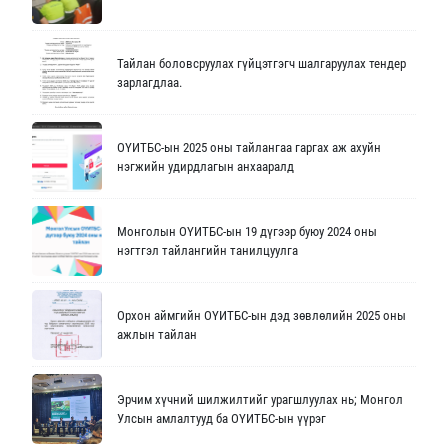
Тайлан боловсруулах гүйцэтгэгч шалгаруулах тендер
зарлагдлаа.
ОҮИТБС-ын 2025 оны тайлангаа гаргах аж ахуйн
нэгжийн удирдлагын анхааралд
Монголын ОҮИТБС-ын 19 дүгээр буюу 2024 оны
нэгтгэл тайлангийн танилцуулга
Орхон аймгийн ОҮИТБС-ын дэд зөвлөлийн 2025 оны
ажлын тайлан
Эрчим хүчний шилжилтийг урагшлуулах нь; Монгол
Улсын амлалтууд ба ОҮИТБС-ын үүрэг