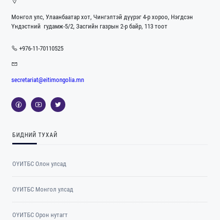
Монгол улс, Улаанбаатар хот, Чингэлтэй дүүрэг 4-р хороо, Нэгдсэн
Үндэстний гудамж-5/2, Засгийн газрын 2-р байр, 113 тоот
+976-11-70110525
secretariat@eitimongolia.mn
БИДНИЙ ТУХАЙ
ОҮИТБС Олон улсад
ОYИТБС Монгол улсад
ОYИТБС Орон нутагт