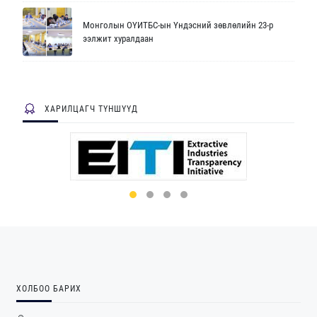
Монголын ОҮИТБС-ын Үндэсний зөвлөлийн 23-р
ээлжит хуралдаан
ХАРИЛЦАГЧ ТҮНШҮҮД
ХОЛБОО БАРИХ