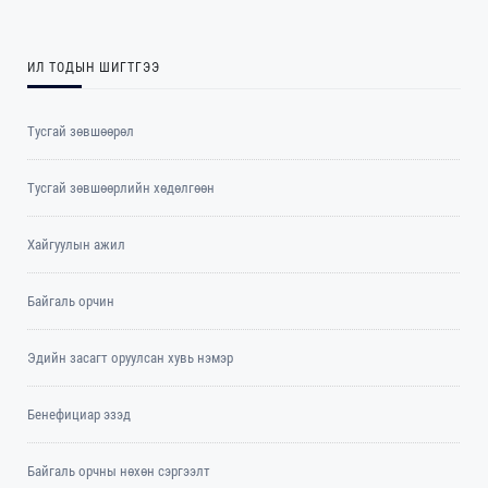
ИЛ ТОДЫН ШИГТГЭЭ
Тусгай зөвшөөрөл
Тусгай зөвшөөрлийн хөдөлгөөн
Хайгуулын ажил
Байгаль орчин
Эдийн засагт оруулсан хувь нэмэр
Бенефициар эзэд
Байгаль орчны нөхөн сэргээлт