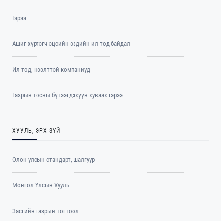
Гэрээ
Ашиг хүртэгч эцсийн эздийн ил тод байдал
Ил тод, нээлттэй компаниуд
Газрын тосны бүтээгдэхүүн хуваах гэрээ
ХУУЛЬ, ЭРХ ЗҮЙ
Олон улсын стандарт, шалгуур
Монгол Улсын Хууль
Засгийн газрын тогтоол