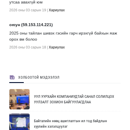
утсаа авахгүй юм
2026 оны 03 сарын 19
|
Хариулах
оюун (59.153.114.221)
2025 оны тайлан шивэх гэсийн гарч ирэхгүй байхын яаж
орох вм болоо
2026 оны 03 сарын 18
|
Хариулах
ХОЛБООТОЙ МЭДЭЭЛЭЛ
УУЛ УУРХАЙН КОМПАНИУДТАЙ САНАЛ СОЛИЛЦОХ
УУЛЗАЛТ ЗОХИОН БАЙГУУЛАГДЛАА
Байгалийн нөөц ашиглалтын ил тод байдлын
хуулийн хэлэлцүүлэг