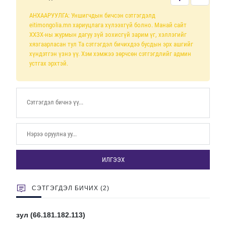
АНХААРУУЛГА: Уншигчдын бичсэн сэтгэгдэлд
eitimongolia.mn хариуцлага хүлээхгүй болно. Манай сайт
ХХЗХ-ны журмын дагуу зүй зохисгүй зарим үг, хэллэгийг
хязгаарласан тул Та сэтгэгдэл бичихдээ бусдын эрх ашгийг
хүндэтгэн үзнэ үү. Хэм хэмжээ зөрчсөн сэтгэгдлийг админ
устгах эрхтэй.
ИЛГЭЭХ
СЭТГЭГДЭЛ БИЧИХ (2)
зул (66.181.182.113)