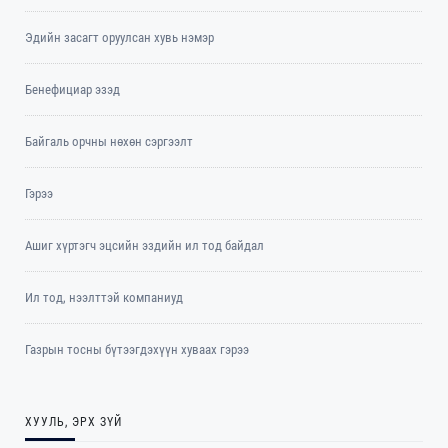
Эдийн засагт оруулсан хувь нэмэр
Бенефициар эзэд
Байгаль орчны нөхөн сэргээлт
Гэрээ
Ашиг хүртэгч эцсийн эздийн ил тод байдал
Ил тод, нээлттэй компаниуд
Газрын тосны бүтээгдэхүүн хуваах гэрээ
ХУУЛЬ, ЭРХ ЗҮЙ