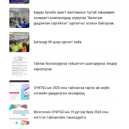
Баруун бүсийн ашигт малтмалын тусгай зөвшөөрөл
эзэмшигч компаниудад зориулан “Авлигаас
урьдчилан сэргийлэх” сургалтыг зохион байгуулав.
Багануур ХК дээр сургалт хийв.
Тайлан боловсруулах гүйцэтгэгч шалгаруулах тендер
зарлагдлаа.
ОҮИТБС-ын 2025 оны тайлангаа гаргах аж ахуйн
нэгжийн удирдлагын анхааралд
Монголын ОҮИТБС-ын 19 дүгээр буюу 2024 оны
нэгтгэл тайлангийн танилцуулга