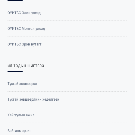
ОҮИТБС Олон улсад
ОYИТБС Монгол улсад
ОYИТБС Орон нутагт
ИЛ ТОДЫН ШИГТГЭЭ
Тусгай зөвшөөрөл
Тусгай зөвшөөрлийн хөдөлгөөн
Хайгуулын ажил
Байгаль орчин