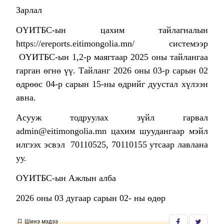
Зарлал
ОҮИТБС-ын цахим тайлагналын
https://ereports.eitimongolia.mn/ системээр
ОҮИТБС-ын 1,2-р маягтаар 2025 оны тайлангаа
гарган өгнө үү. Тайланг 2026 оны 03-р сарын 02
өдрөөс 04-р сарын 15-ны өдрийг дуустал хүлээн
авна.
Асууж тодруулах зүйл гарвал
admin@eitimongolia.mn цахим шуудангаар мэйл
илгээх эсвэл 70110525, 70110155 утсаар лавлана
уу.
ОҮИТБС-ын Ажлын алба
2026 оны 03 дугаар сарын 02- ны өдөр
Шинэ мэдээ