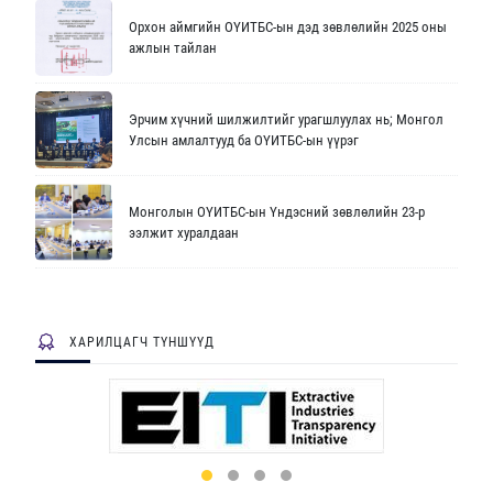
Орхон аймгийн ОҮИТБС-ын дэд зөвлөлийн 2025 оны
ажлын тайлан
Эрчим хүчний шилжилтийг урагшлуулах нь; Монгол
Улсын амлалтууд ба ОҮИТБС-ын үүрэг
Монголын ОҮИТБС-ын Үндэсний зөвлөлийн 23-р
ээлжит хуралдаан
ХАРИЛЦАГЧ ТҮНШҮҮД