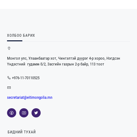
ХОЛБОО БАРИХ
Монгол улс, Улаанбаатар хот, Чингэлтэй дүүрэг 4-р хороо, Нэгдсэн
Үндэстний гудамж-5/2, Засгийн газрын 2-р байр, 113 тоот
+976-11-70110525
secretariat@eitimongolia.mn
БИДНИЙ ТУХАЙ