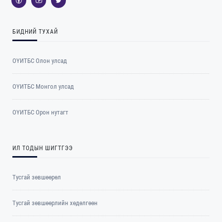
БИДНИЙ ТУХАЙ
ОҮИТБС Олон улсад
ОYИТБС Монгол улсад
ОYИТБС Орон нутагт
ИЛ ТОДЫН ШИГТГЭЭ
Тусгай зөвшөөрөл
Тусгай зөвшөөрлийн хөдөлгөөн