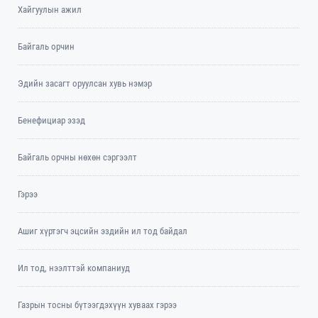
Хайгуулын ажил
Байгаль орчин
Эдийн засагт оруулсан хувь нэмэр
Бенефициар эзэд
Байгаль орчны нөхөн сэргээлт
Гэрээ
Ашиг хүртэгч эцсийн эздийн ил тод байдал
Ил тод, нээлттэй компаниуд
Газрын тосны бүтээгдэхүүн хуваах гэрээ