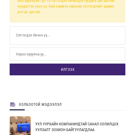
хязгаарласан тул Та сэтгэгдэл бичихдээ бусдын эрх ашгийг
хүндэтгэн үзнэ үү. Хэм хэмжээ зөрчсөн сэтгэгдлийг админ
устгах эрхтэй.
ИЛГЭЭХ
ХОЛБООТОЙ МЭДЭЭЛЭЛ
УУЛ УУРХАЙН КОМПАНИУДТАЙ САНАЛ СОЛИЛЦОХ
УУЛЗАЛТ ЗОХИОН БАЙГУУЛАГДЛАА