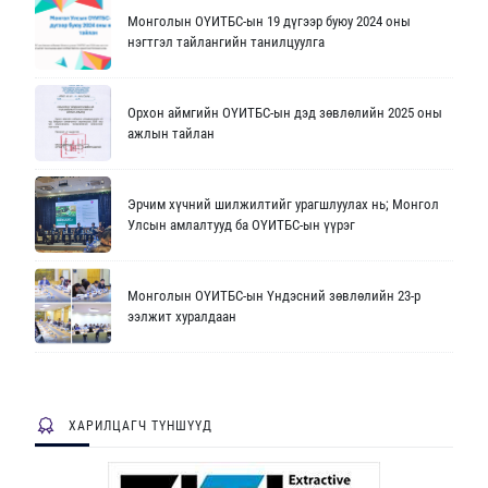
Монголын ОҮИТБС-ын 19 дүгээр буюу 2024 оны
нэгтгэл тайлангийн танилцуулга
Орхон аймгийн ОҮИТБС-ын дэд зөвлөлийн 2025 оны
ажлын тайлан
Эрчим хүчний шилжилтийг урагшлуулах нь; Монгол
Улсын амлалтууд ба ОҮИТБС-ын үүрэг
Монголын ОҮИТБС-ын Үндэсний зөвлөлийн 23-р
ээлжит хуралдаан
ХАРИЛЦАГЧ ТҮНШҮҮД