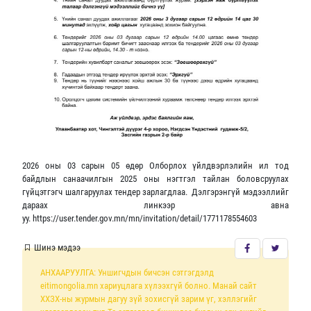
2026 оны 03 сарын 05 өдөр Олборлох үйлдвэрлэлийн ил тод
байдлын санаачилгын 2025 оны нэгтгэл тайлан боловсруулах
гүйцэтгэгч шалгаруулах тендер зарлагдлаа. Дэлгэрэнгүй мэдээллийг
дараах линкээр авна
уу. https://user.tender.gov.mn/mn/invitation/detail/1771178554603
Шинэ мэдээ
АНХААРУУЛГА: Уншигчдын бичсэн сэтгэгдэлд
eitimongolia.mn хариуцлага хүлээхгүй болно. Манай сайт
ХХЗХ-ны журмын дагуу зүй зохисгүй зарим үг, хэллэгийг