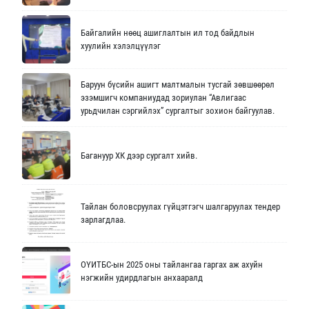
Байгалийн нөөц ашиглалтын ил тод байдлын
хуулийн хэлэлцүүлэг
Баруун бүсийн ашигт малтмалын тусгай зөвшөөрөл
эзэмшигч компаниудад зориулан “Авлигаас
урьдчилан сэргийлэх” сургалтыг зохион байгуулав.
Багануур ХК дээр сургалт хийв.
Тайлан боловсруулах гүйцэтгэгч шалгаруулах тендер
зарлагдлаа.
ОҮИТБС-ын 2025 оны тайлангаа гаргах аж ахуйн
нэгжийн удирдлагын анхааралд