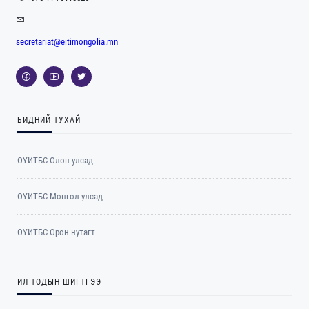
secretariat@eitimongolia.mn
БИДНИЙ ТУХАЙ
ОҮИТБС Олон улсад
ОYИТБС Монгол улсад
ОYИТБС Орон нутагт
ИЛ ТОДЫН ШИГТГЭЭ