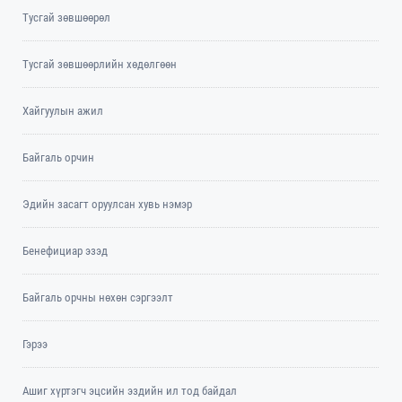
Тусгай зөвшөөрөл
Тусгай зөвшөөрлийн хөдөлгөөн
Хайгуулын ажил
Байгаль орчин
Эдийн засагт оруулсан хувь нэмэр
Бенефициар эзэд
Байгаль орчны нөхөн сэргээлт
Гэрээ
Ашиг хүртэгч эцсийн эздийн ил тод байдал