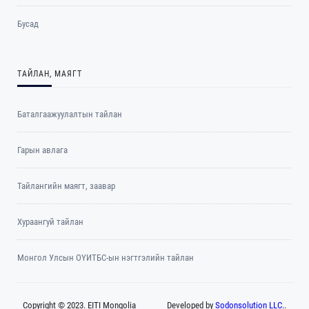
Бусад
ТАЙЛАН, МАЯГТ
Баталгаажуулалтын тайлан
Гарын авлага
Тайлангийн маягт, заавар
Хураангуй тайлан
Монгол Улсын ОҮИТБС-ын нэгтгэлийн тайлан
Copyright © 2023. EITI Mongolia
Developed by
Sodonsolution LLC.
.