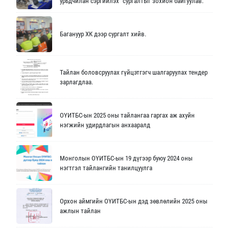
урьдчилан сэргийлэх” сургалтыг зохион байгуулав.
Багануур ХК дээр сургалт хийв.
Тайлан боловсруулах гүйцэтгэгч шалгаруулах тендер
зарлагдлаа.
ОҮИТБС-ын 2025 оны тайлангаа гаргах аж ахуйн
нэгжийн удирдлагын анхааралд
Монголын ОҮИТБС-ын 19 дүгээр буюу 2024 оны
нэгтгэл тайлангийн танилцуулга
Орхон аймгийн ОҮИТБС-ын дэд зөвлөлийн 2025 оны
ажлын тайлан