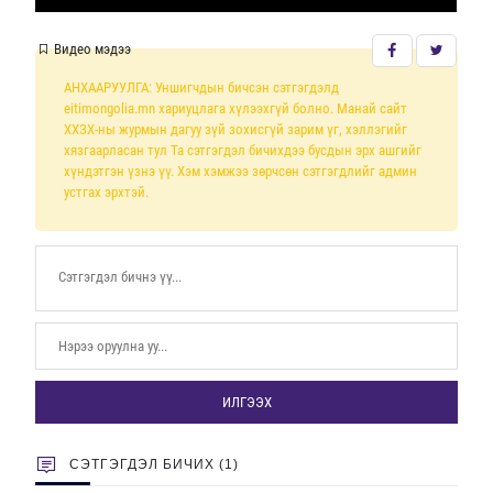
Видео мэдээ
АНХААРУУЛГА: Уншигчдын бичсэн сэтгэгдэлд
eitimongolia.mn хариуцлага хүлээхгүй болно. Манай сайт
ХХЗХ-ны журмын дагуу зүй зохисгүй зарим үг, хэллэгийг
хязгаарласан тул Та сэтгэгдэл бичихдээ бусдын эрх ашгийг
хүндэтгэн үзнэ үү. Хэм хэмжээ зөрчсөн сэтгэгдлийг админ
устгах эрхтэй.
ИЛГЭЭХ
СЭТГЭГДЭЛ БИЧИХ (1)