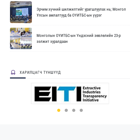
Эрчим хүчний шилжилтийг урагшлуулах нь; Монгол
Улсын амлалтууд ба ОҮИТБС-ын үүрэг
Монголын ОҮИТБС-ын Үндэсний зөвлөлийн 23-р
ээлжит хуралдаан
ХАРИЛЦАГЧ ТҮНШҮҮД