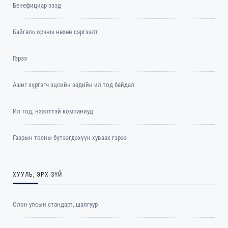
Бенефициар эзэд
Байгаль орчны нөхөн сэргээлт
Гэрээ
Ашиг хүртэгч эцсийн эздийн ил тод байдал
Ил тод, нээлттэй компаниуд
Газрын тосны бүтээгдэхүүн хуваах гэрээ
ХУУЛЬ, ЭРХ ЗҮЙ
Олон улсын стандарт, шалгуур