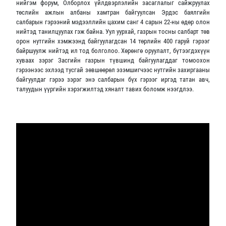
нийгэм форум, Олборлох үйлдвэрлэлийн засаглалыг сайжруулах
төслийн ажлын албаны хамтран байгуулсан Эрдэс баялгийн
салбарын гэрээний мэдээллийн цахим санг 4 сарын 22-ны өдөр олон
нийтэд танилцуулах гэж байна. Уул уурхай, газрын тосны салбарт төв
орон нутгийн хэмжээнд байгуулагдсан 14 төрлийн 400 гаруй гэрээг
байршуулж нийтэд ил тод болголоо. Хөрөнгө оруулалт, бүтээгдэхүүн
хуваах зэрэг Засгийн газрын түвшинд байгуулагддаг томоохон
гэрээнээс эхлээд тусгай зөвшөөрөл эзэмшигчээс нутгийн захиргааны
байгуулдаг гэрээ зэрэг энэ салбарын бүх гэрээг иргэд татан авч,
талуудын үүргийн хэрэгжилтэд хяналт тавих боломж нээгдлээ.