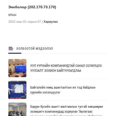
Энхболор (202.170.73.170)
snuu
2022 оны 01 сарын 07
|
Хариулах
ХОЛБООТОЙ МЭДЭЭЛЭЛ
УУЛ УУРХАЙН КОМПАНИУДТАЙ САНАЛ СОЛИЛЦОХ
УУЛЗАЛТ ЗОХИОН БАЙГУУЛАГДЛАА
Байгалийн нөөц ашиглалтын ил тод байдлын
хуулийн хэлэлцүүлэг
Баруун бүсийн ашигт малтмалын тусгай зөвшөөрөл
эзэмшигч компаниудад зориулан “Авлигаас