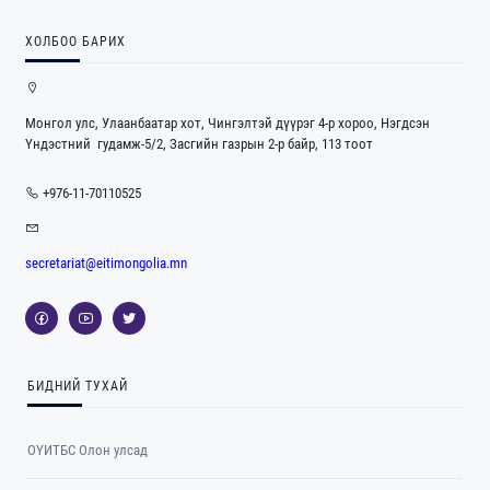
ХОЛБОО БАРИХ
Монгол улс, Улаанбаатар хот, Чингэлтэй дүүрэг 4-р хороо, Нэгдсэн
Үндэстний гудамж-5/2, Засгийн газрын 2-р байр, 113 тоот
+976-11-70110525
secretariat@eitimongolia.mn
БИДНИЙ ТУХАЙ
ОҮИТБС Олон улсад