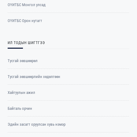
ОYИТБС Монгол улсад
ОYИТБС Орон нутагт
ИЛ ТОДЫН ШИГТГЭЭ
Тусгай зөвшөөрөл
Тусгай зөвшөөрлийн хөдөлгөөн
Хайгуулын ажил
Байгаль орчин
Эдийн засагт оруулсан хувь нэмэр