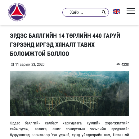
ЭРДЭС БАЯЛГИЙН 14 ТӨРЛИЙН 440 ГАРУЙ
ГЭРЭЭНД ИРГЭД ХЯНАЛТ ТАВИХ
БОЛОМЖТОЙ БОЛЛОО
11 сарын 23, 2020
4238
Эрдэс баялгийн салбарт хариуцлага, хуулийн хэрэгжилтийг
сайжруулж, авлига, ашиг сонирхлын зөрчлийн эрсдэлийг
бууруулахад зорилгоор Уул уурхай, хүнд үйлдвэрийн яам, Нээлттэй