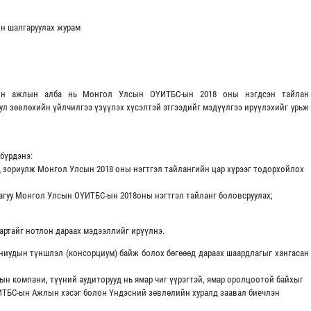
он шалгаруулах журам
лийн ажлын алба нь Монгол Улсын ОҮИТБС-ын 2018 оны нэгдсэн тайлан
тул зөвлөхийн үйлчилгээ үзүүлэх хүсэлтэй этгээдийг мэдүүлгээ ирүүлэхийг урьж
 бүрдэнэ:
 зориулж Монгол Улсын 2018 оны нэгтгэл тайлангийн цар хүрээг тодорхойлох
агуу Монгол Улсын ОҮИТБС-ын 2018оны нэгтгэл тайланг боловсруулах;
вартайг нотлон дараах мэдээллийг ирүүлнэ.
аниудын түншлэл (консорциум) байж болох бөгөөөд дараах шаардлагыг хангасан
ын компани, түүний аудиторууд нь ямар чиг үүрэгтэй, ямар оролцоотой байхыг
ОҮИТБС-ын Ажлын хэсэг болон Үндэсний зөвлөлийн хуралд заавал биечлэн