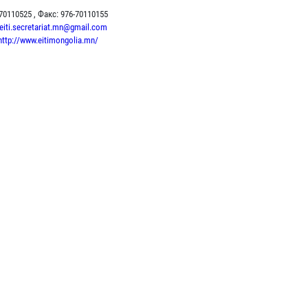
-70110525 , Факс: 976-70110155
eiti.secretariat.mn@gmail.com
http://www.eitimongolia.mn/