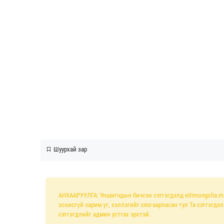
Шуурхай зар
АНХААРУУЛГА: Уншигчдын бичсэн сэтгэгдэлд eitimongolia.m
зохисгүй зарим үг, хэллэгийг хязгаарласан тул Та сэтгэгдэ
сэтгэгдлийг админ устгах эрхтэй.