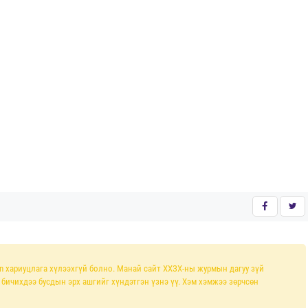
n хариуцлага хүлээхгүй болно. Манай сайт ХХЗХ-ны журмын дагуу зүй
л бичихдээ бусдын эрх ашгийг хүндэтгэн үзнэ үү. Хэм хэмжээ зөрчсөн