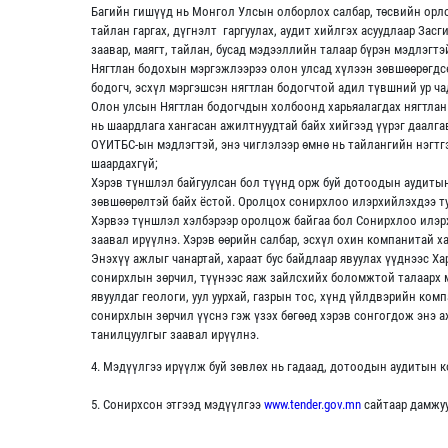
Багийн гишүүд нь Монгол Улсын олборлох салбар, төсвийн орлог
тайлан гаргах, дүгнэлт гаргуулах, аудит хийлгэх асуудлаар Засги
заавар, маягт, тайлан, бусад мэдээллийн талаар бүрэн мэдлэгтэ
Нягтлан бодохын мэргэжлээрээ олон улсад хүлээн зөвшөөрөгдсө
бодогч, эсхүл мэргэшсэн нягтлан бодогчтой адил түвшний ур ча
Олон улсын Нягтлан бодогчдын холбоонд харьяалагдах нягтлан
нь шаардлага хангасан ажилтнуудтай байх хийгээд үүрэг даалга
ОҮИТБС-ын мэдлэгтэй, энэ чиглэлээр өмнө нь тайлангийн нэгтгэ
шаардахгүй;
Хэрэв түншлэл байгуулсан бол түүнд орж буй дотоодын аудитын
зөвшөөрөлтэй байх ёстой. Оролцох сонирхлоо илэрхийлэхдээ ту
Хэрвээ түншлэл хэлбэрээр оролцож байгаа бол Сонирхлоо илэр
заавал ирүүлнэ. Хэрэв өөрийн салбар, эсхүл охин компанитай х
Энэхүү ажлыг чанартай, хараат бус байдлаар явуулах үүднээс Ха
сонирхлын зөрчил, түүнээс яаж зайлсхийх боломжтой талаарх 
явуулдаг геологи, уул уурхай, газрын тос, хүнд үйлдвэрийн ко
сонирхлын зөрчил үүснэ гэж үзэх бөгөөд хэрэв сонгогдож энэ а
танилцуулгыг заавал ирүүлнэ.
4. Мэдүүлгээ ирүүлж буй зөвлөх нь гадаад, дотоодын аудитын
5. Сонирхсон этгээд мэдүүлгээ
www.tender.gov.mn
сайтаар дамжу