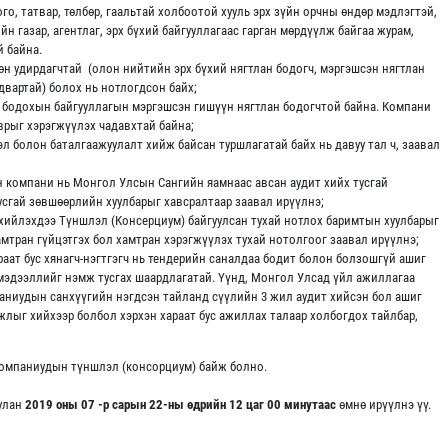
о, татвар, төлбөр, гаальтай холбоотой хууль эрх зүйн орчны өндөр мэдлэгтэй,
йн газар, агентлаг, эрх бүхий байгууллагаас гарган мөрдүүлж байгаа журам,
й байна.
н удирдагчтай (олон нийтийн эрх бүхий нягтлан бодогч, мэргэшсэн нягтлан
двартай) болох нь нотлогдсон байх;
 бодохын байгууллагын мэргэшсэн гишүүн нягтлан бодогчтой байна. Компани
врыг хэрэгжүүлэх чадавхтай байна;
л болон баталгаажуулалт хийж байсан туршлагатай байх нь давуу тал ч, заавал
 компани нь Монгол Улсын Сангийн яамнаас авсан аудит хийх тусгай
сгай зөвшөөрлийн хуулбарыг хавсралтаар заавал ирүүлнэ;
хийлэхдээ Түншлэл (Консерциум) байгуулсан тухай нотлох баримтын хуулбарыг
амтран гүйцэтгэх бол хамтран хэрэгжүүлэх тухай нотолгоог заавал ирүүлнэ;
раат бус хянагч-нэгтгэгч нь тендерийн саналдаа бодит болон болзошгүй ашиг
мэдээллийг нэмж тусгах шаардлагатай. Үүнд, Монгол Улсад үйл ажиллагаа
мпаниудын санхүүгийн нэгдсэн тайланд сүүлийн 3 жил аудит хийсэн бол ашиг
жлыг хийхээр болбол хэрхэн хараат бус ажиллах талаар холбогдох тайлбар,
 компаниудын түншлэл (консорциум) байж болно.
улан
2019 оны 07 -р сарын 22-ны өдрийн 12 цаг 00 минутаас
өмнө ирүүлнэ үү.