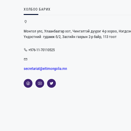
ХОЛБОО БАРИХ
Монгол улс, Улаанбаатар хот, Чингэлтэй дүүрэг 4-р хороо, Нэгдсэ
Үндэстний гудамж-5/2, Засгийн газрын 2-р байр, 113 тоот
+976-11-70110525
secretariat@eitimongolia.mn