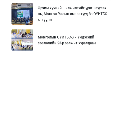
Эрчим хүчний шилжилтийг урагшлуулах
нь; Монгол Улсын амлалтууд ба ОҮИТБС-
ын үүрэг
Монголын ОҮИТБС-ын Үндэсний
зөвлөлийн 23-р ээлжит хуралдаан