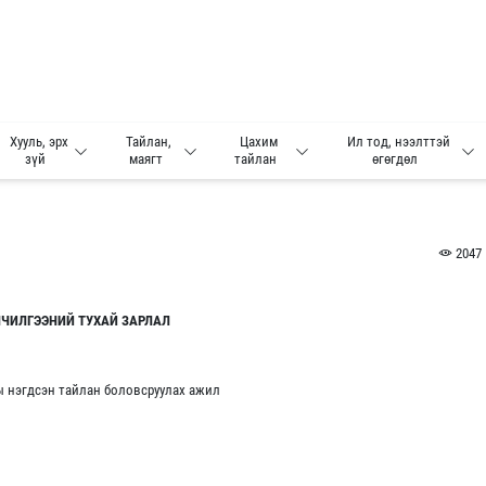
Хууль, эрх
Тайлан,
Цахим
Ил тод, нээлттэй
зүй
маягт
тайлан
өгөгдөл
2047
ЛЧИЛГЭЭНИЙ ТУХАЙ ЗАРЛАЛ
 нэгдсэн тайлан боловсруулах ажил