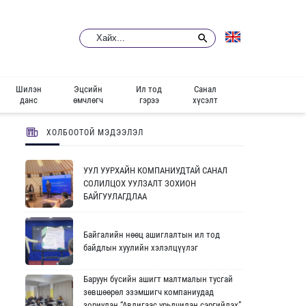
Шилэн
Эцсийн
Ил тод
Санал
данс
өмчлөгч
гэрээ
хүсэлт
ХОЛБООТОЙ МЭДЭЭЛЭЛ
УУЛ УУРХАЙН КОМПАНИУДТАЙ САНАЛ
СОЛИЛЦОХ УУЛЗАЛТ ЗОХИОН
БАЙГУУЛАГДЛАА
Байгалийн нөөц ашиглалтын ил тод
байдлын хуулийн хэлэлцүүлэг
Баруун бүсийн ашигт малтмалын тусгай
зөвшөөрөл эзэмшигч компаниудад
зориулан “Авлигаас урьдчилан сэргийлэх”