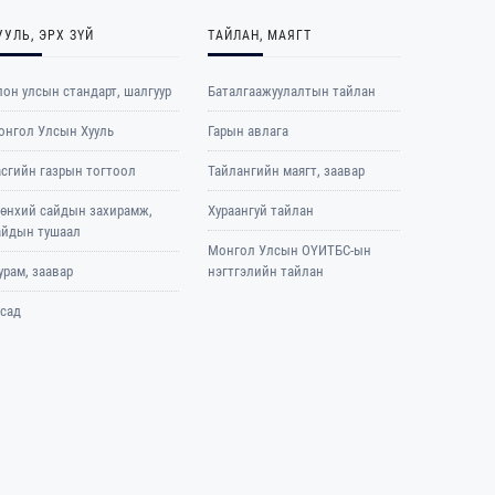
УУЛЬ, ЭРХ ЗҮЙ
ТАЙЛАН, МАЯГТ
он улсын стандарт, шалгуур
Баталгаажуулалтын тайлан
онгол Улсын Хууль
Гарын авлага
асгийн газрын тогтоол
Тайлангийн маягт, заавар
рөнхий сайдын захирамж,
Хураангуй тайлан
айдын тушаал
Монгол Улсын ОҮИТБС-ын
рам, заавар
нэгтгэлийн тайлан
усад