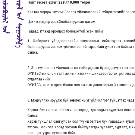
Нийт төсөвт өртөг:
229,410,000 төгрөг
Хаа-ны мөрдөх журам: Зөвлөх үйлчилгээний гүйцэтгэгчийг сонг
Цахим тендер эсэх:Хялбаршуулсан цахим
Гадаад этгээд оролцох боломжтой эсэх:Тийм
1. Олборлох үйлдвэрлэлийн засаглалыг сайжруулах төс
боловсруулах зөвлөх үйлчилгээний гэрээ байгуулах гэж байгаа 
байна.
2. Энэхүү зөвлөх үйлчилгээ нь хоёр үндсэн бүрэлдэхүүн хэсгээс
ОҮИТБС-ын олон талт ажлын хэсгийн шийдвэр гаргах үйл явцад
судалгаа хийх;
ОҮИТБС-ын стандарт болон энэ ажлын даалгаврын 3-т заасны д
3. Мэдүүлгээ ирүүлж буй зөвлөх нь уг үйлчилгээг гүйцэтгэх чад
Хараат бус хянагч нэгтгэгч нь гадаад, дотоодын аудитын комп
байна:
Хэрэв түншлэл байгуулсан бол түүнд багтаж буй гадаадын аудит
тусгаж, Монгол Улсад зохион байгуулагдах уулзалт, сургалт, 
оролцох үүрэг хүлээсэн байх.