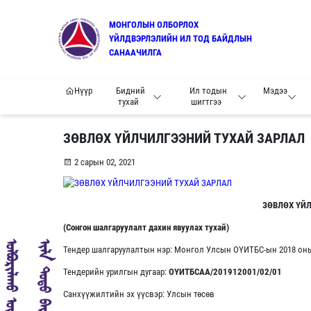
МОНГОЛЫН ОЛБОРЛОХ
ҮЙЛДВЭРЛЭЛИЙН ИЛ ТОД БАЙДЛЫН
САНААЧИЛГА
Нүүр
Бидний
Ил тодын
Мэдээ
тухай
шигтгээ
ЗӨВЛӨХ ҮЙЛЧИЛГЭЭНИЙ ТУХАЙ ЗАРЛАЛ
2 сарын 02, 2021
ЗӨВЛӨХ ҮЙ
(Сонгон шалгаруулалт дахин явуулах тухай)
Тендер шалгаруулалтын нэр: Монгол Улсын ОҮИТБС-ын 2018 оны
Тендерийн урилгын дугаар:
ОҮИТБСАА/201912001/02/01
Санхүүжилтийн эх үүсвэр: Улсын төсөв