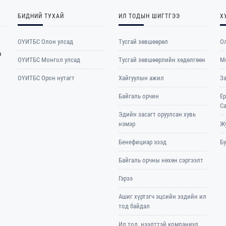
БИДНИЙ ТУХАЙ
ИЛ ТОДЫН ШИГТГЭЭ
Х
ОҮИТБС Олон улсад
Тусгай зөвшөөрөл
Ол
н
ОYИТБС Монгол улсад
Тусгай зөвшөөрлийн хөдөлгөөн
М
ОYИТБС Орон нутагт
Хайгуулын ажил
З
Байгаль орчин
Е
С
Эдийн засагт оруулсан хувь
нэмэр
Жу
Бенефициар эзэд
Б
Байгаль орчны нөхөн сэргээлт
Гэрээ
Ашиг хүртэгч эцсийн эздийн ил
тод байдал
Ил тод, нээлттэй компаниуд